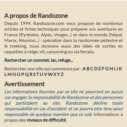
A propos de Randozone
Depuis 1999, Randozone.com vous propose de nombreux
articles et fiches techniques pour préparer vos aventures en
France (Pyrénées, Alpes, Vosges...) et dans le monde (Népal,
Maroc, Réunion...) : spécialisé dans la randonnée pédestre et
le trekking, nous donnons aussi des idées de sorties en
raquettes à neige, vtt, canyoning ou via ferrata.
Rechercher un sommet, lac, refuge...
Rechercher une ville qui commence par :
A
B
C
D
E
F
G
H
I
J
K
L
M
N
O
P
Q
R
S
T
U
V
W
X
Y
Z
Avertissement
Les informations fournies par ce site ne pourront en aucun
cas engager la responsabilité de Randozone et des personnes
qui participent au site. Randozone décline toute
responsabilité en cas d'accident et ne pourra etre tenu pour
responsable de quelque manière que ce soit
. Informations à
propos des
niveaux de difficulté
.