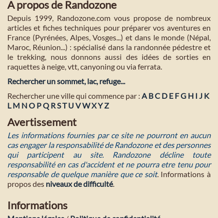
A propos de Randozone
Depuis 1999, Randozone.com vous propose de nombreux
articles et fiches techniques pour préparer vos aventures en
France (Pyrénées, Alpes, Vosges...) et dans le monde (Népal,
Maroc, Réunion...) : spécialisé dans la randonnée pédestre et
le trekking, nous donnons aussi des idées de sorties en
raquettes à neige, vtt, canyoning ou via ferrata.
Rechercher un sommet, lac, refuge...
Rechercher une ville qui commence par :
A
B
C
D
E
F
G
H
I
J
K
L
M
N
O
P
Q
R
S
T
U
V
W
X
Y
Z
Avertissement
Les informations fournies par ce site ne pourront en aucun
cas engager la responsabilité de Randozone et des personnes
qui participent au site. Randozone décline toute
responsabilité en cas d'accident et ne pourra etre tenu pour
responsable de quelque manière que ce soit
. Informations à
propos des
niveaux de difficulté
.
Informations