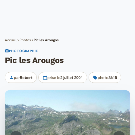
Cartes
Blog
Mon compte
Accueil
Photos
Pic les Arougos
PHOTOGRAPHIE
Pic les Arougos
par
Robert
prise le
2 juillet 2004
photo
3615