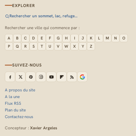
EXPLORER
Rechercher un sommet, lac, refuge…
Rechercher une ville qui commence par :
A
B
C
D
E
F
G
H
I
J
K
L
M
N
O
P
Q
R
S
T
U
V
W
X
Y
Z
SUIVEZ-NOUS
A propos du site
A la une
Flux RSS
Plan du site
Contactez-nous
Concepteur :
Xavier Argeles