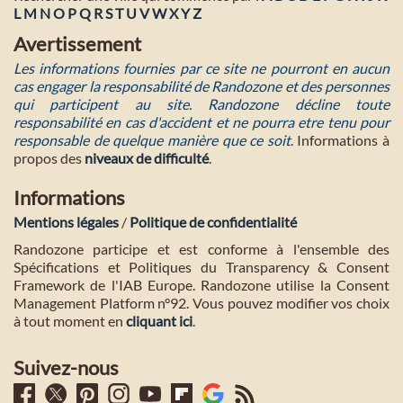
L
M
N
O
P
Q
R
S
T
U
V
W
X
Y
Z
Avertissement
Les informations fournies par ce site ne pourront en aucun
cas engager la responsabilité de Randozone et des personnes
qui participent au site. Randozone décline toute
responsabilité en cas d'accident et ne pourra etre tenu pour
responsable de quelque manière que ce soit
. Informations à
propos des
niveaux de difficulté
.
Informations
Mentions légales
/
Politique de confidentialité
Randozone participe et est conforme à l'ensemble des
Spécifications et Politiques du Transparency & Consent
Framework de l'IAB Europe. Randozone utilise la Consent
Management Platform n°92. Vous pouvez modifier vos choix
à tout moment en
cliquant ici
.
Suivez-nous