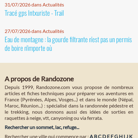
31/07/2026 dans Actualités
Tracé gps Intxuriste - Trail
27/07/2026 dans Actualités
Eau de montagne : la gourde filtrante n'est pas un permis
de boire n'importe où
A propos de Randozone
Depuis 1999, Randozone.com vous propose de nombreux
articles et fiches techniques pour préparer vos aventures en
France (Pyrénées, Alpes, Vosges...) et dans le monde (Népal,
Maroc, Réunion...) : spécialisé dans la randonnée pédestre et
le trekking, nous donnons aussi des idées de sorties en
raquettes à neige, vtt, canyoning ou via ferrata.
Rechercher un sommet, lac, refuge...
Rechercher une ville qui commence par :
A
B
C
D
E
F
G
H
I
J
K