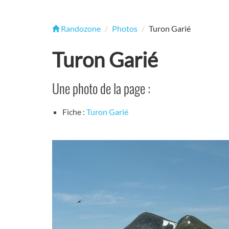
Randozone
Photos
Turon Garié
Turon Garié
Une photo de la page :
Fiche :
Turon Garié