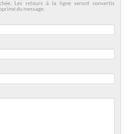
chée. Les retours à la ligne seront convertis
pprimé du message.