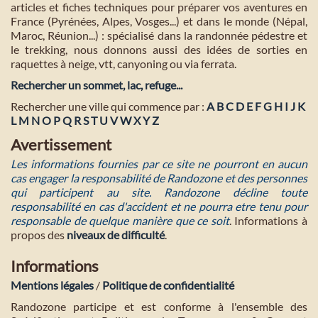
articles et fiches techniques pour préparer vos aventures en
France (Pyrénées, Alpes, Vosges...) et dans le monde (Népal,
Maroc, Réunion...) : spécialisé dans la randonnée pédestre et
le trekking, nous donnons aussi des idées de sorties en
raquettes à neige, vtt, canyoning ou via ferrata.
Rechercher un sommet, lac, refuge...
Rechercher une ville qui commence par :
A
B
C
D
E
F
G
H
I
J
K
L
M
N
O
P
Q
R
S
T
U
V
W
X
Y
Z
Avertissement
Les informations fournies par ce site ne pourront en aucun
cas engager la responsabilité de Randozone et des personnes
qui participent au site. Randozone décline toute
responsabilité en cas d'accident et ne pourra etre tenu pour
responsable de quelque manière que ce soit
. Informations à
propos des
niveaux de difficulté
.
Informations
Mentions légales
/
Politique de confidentialité
Randozone participe et est conforme à l'ensemble des