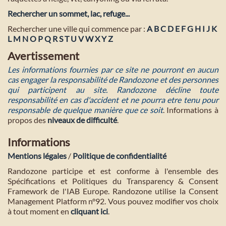
Rechercher un sommet, lac, refuge...
Rechercher une ville qui commence par :
A
B
C
D
E
F
G
H
I
J
K
L
M
N
O
P
Q
R
S
T
U
V
W
X
Y
Z
Avertissement
Les informations fournies par ce site ne pourront en aucun
cas engager la responsabilité de Randozone et des personnes
qui participent au site. Randozone décline toute
responsabilité en cas d'accident et ne pourra etre tenu pour
responsable de quelque manière que ce soit
. Informations à
propos des
niveaux de difficulté
.
Informations
Mentions légales
/
Politique de confidentialité
Randozone participe et est conforme à l'ensemble des
Spécifications et Politiques du Transparency & Consent
Framework de l'IAB Europe. Randozone utilise la Consent
Management Platform n°92. Vous pouvez modifier vos choix
à tout moment en
cliquant ici
.