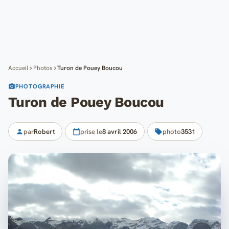
Cartes
Blog
Mon compte
Accueil
Photos
Turon de Pouey Boucou
PHOTOGRAPHIE
Turon de Pouey Boucou
par
Robert
prise le
8 avril 2006
photo
3531