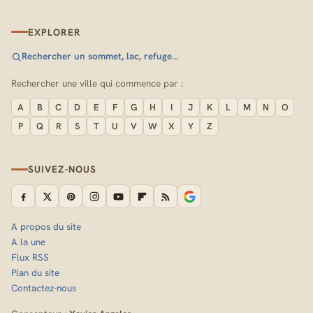
EXPLORER
Rechercher un sommet, lac, refuge…
Rechercher une ville qui commence par :
A
B
C
D
E
F
G
H
I
J
K
L
M
N
O
P
Q
R
S
T
U
V
W
X
Y
Z
SUIVEZ-NOUS
A propos du site
A la une
Flux RSS
Plan du site
Contactez-nous