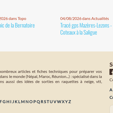
2026 dans Topo
04/08/2026 dans Actualités
pic de la Bernatoire
Tracé gps Mazères-Lezons -
Coteaux à la Saligue
S
mbreux articles et fiches techniques pour préparer vos
dans le monde (Népal, Maroc, Réunion...) : spécialisé dans la
C
s aussi des idées de sorties en raquettes à neige, vtt,
A 
C
F
G
H
I
J
K
L
M
N
O
P
Q
R
S
T
U
V
W
X
Y
Z