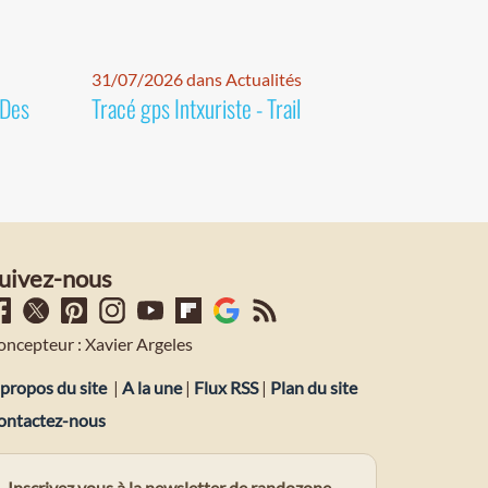
31/07/2026 dans Actualités
 Des
Tracé gps Intxuriste - Trail
uivez-nous
oncepteur : Xavier Argeles
propos du site
|
A la une
|
Flux RSS
|
Plan du site
ontactez-nous
Inscrivez vous à la newsletter de randozone