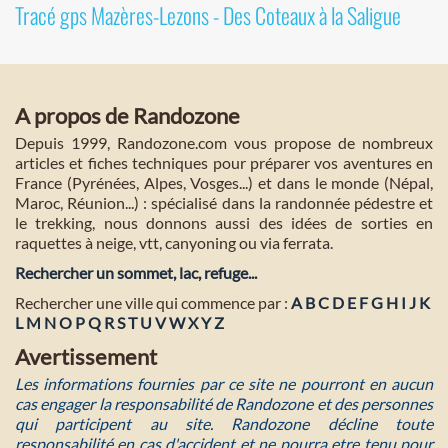
Tracé gps Mazères-Lezons - Des Coteaux à la Saligue
A propos de Randozone
Depuis 1999, Randozone.com vous propose de nombreux
articles et fiches techniques pour préparer vos aventures en
France (Pyrénées, Alpes, Vosges...) et dans le monde (Népal,
Maroc, Réunion...) : spécialisé dans la randonnée pédestre et
le trekking, nous donnons aussi des idées de sorties en
raquettes à neige, vtt, canyoning ou via ferrata.
Rechercher un sommet, lac, refuge...
Rechercher une ville qui commence par :
A
B
C
D
E
F
G
H
I
J
K
L
M
N
O
P
Q
R
S
T
U
V
W
X
Y
Z
Avertissement
Les informations fournies par ce site ne pourront en aucun
cas engager la responsabilité de Randozone et des personnes
qui participent au site. Randozone décline toute
responsabilité en cas d'accident et ne pourra etre tenu pour