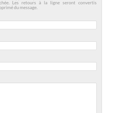
chée. Les retours à la ligne seront convertis
pprimé du message.