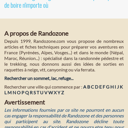
de boire n'importe où
A propos de Randozone
Depuis 1999, Randozone.com vous propose de nombreux
articles et fiches techniques pour préparer vos aventures en
France (Pyrénées, Alpes, Vosges...) et dans le monde (Népal,
Maroc, Réunion...) : spécialisé dans la randonnée pédestre et
le trekking, nous donnons aussi des idées de sorties en
raquettes à neige, vtt, canyoning ou via ferrata.
Rechercher un sommet, lac, refuge...
Rechercher une ville qui commence par :
A
B
C
D
E
F
G
H
I
J
K
L
M
N
O
P
Q
R
S
T
U
V
W
X
Y
Z
Avertissement
Les informations fournies par ce site ne pourront en aucun
cas engager la responsabilité de Randozone et des personnes
qui participent au site. Randozone décline toute
responsabilité en cas d'accident et ne pourra etre tenu pour