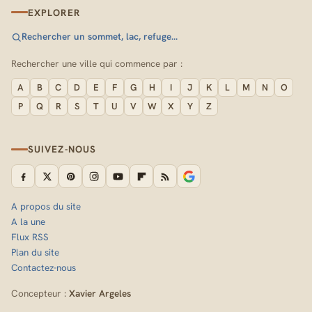
EXPLORER
Rechercher un sommet, lac, refuge…
Rechercher une ville qui commence par :
A
B
C
D
E
F
G
H
I
J
K
L
M
N
O
P
Q
R
S
T
U
V
W
X
Y
Z
SUIVEZ-NOUS
A propos du site
A la une
Flux RSS
Plan du site
Contactez-nous
Concepteur :
Xavier Argeles