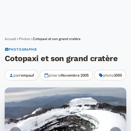
Cartes
Blog
Mon compte
Accueil
Photos
Cotopaxi et son grand cratère
PHOTOGRAPHIE
Cotopaxi et son grand cratère
par
rempauf
prise le
Novembre 2005
photo
3050