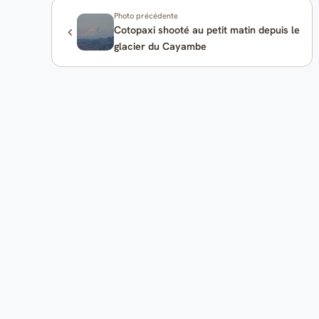
Photo précédente
Cotopaxi shooté au petit matin depuis le
glacier du Cayambe