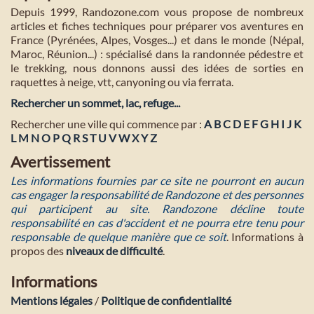
Depuis 1999, Randozone.com vous propose de nombreux
articles et fiches techniques pour préparer vos aventures en
France (Pyrénées, Alpes, Vosges...) et dans le monde (Népal,
Maroc, Réunion...) : spécialisé dans la randonnée pédestre et
le trekking, nous donnons aussi des idées de sorties en
raquettes à neige, vtt, canyoning ou via ferrata.
Rechercher un sommet, lac, refuge...
Rechercher une ville qui commence par :
A
B
C
D
E
F
G
H
I
J
K
L
M
N
O
P
Q
R
S
T
U
V
W
X
Y
Z
Avertissement
Les informations fournies par ce site ne pourront en aucun
cas engager la responsabilité de Randozone et des personnes
qui participent au site. Randozone décline toute
responsabilité en cas d'accident et ne pourra etre tenu pour
responsable de quelque manière que ce soit
. Informations à
propos des
niveaux de difficulté
.
Informations
Mentions légales
/
Politique de confidentialité