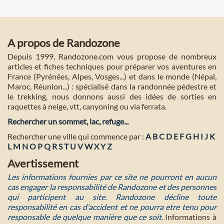
A propos de Randozone
Depuis 1999, Randozone.com vous propose de nombreux
articles et fiches techniques pour préparer vos aventures en
France (Pyrénées, Alpes, Vosges...) et dans le monde (Népal,
Maroc, Réunion...) : spécialisé dans la randonnée pédestre et
le trekking, nous donnons aussi des idées de sorties en
raquettes à neige, vtt, canyoning ou via ferrata.
Rechercher un sommet, lac, refuge...
Rechercher une ville qui commence par :
A
B
C
D
E
F
G
H
I
J
K
L
M
N
O
P
Q
R
S
T
U
V
W
X
Y
Z
Avertissement
Les informations fournies par ce site ne pourront en aucun
cas engager la responsabilité de Randozone et des personnes
qui participent au site. Randozone décline toute
responsabilité en cas d'accident et ne pourra etre tenu pour
responsable de quelque manière que ce soit
. Informations à