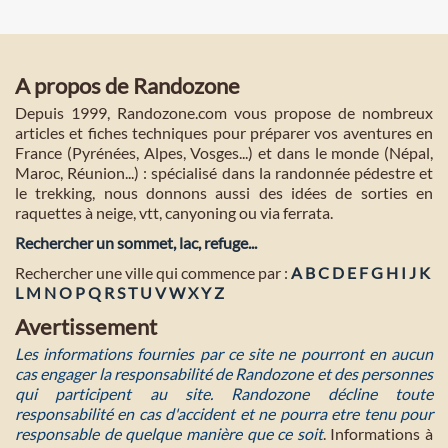
A propos de Randozone
Depuis 1999, Randozone.com vous propose de nombreux
articles et fiches techniques pour préparer vos aventures en
France (Pyrénées, Alpes, Vosges...) et dans le monde (Népal,
Maroc, Réunion...) : spécialisé dans la randonnée pédestre et
le trekking, nous donnons aussi des idées de sorties en
raquettes à neige, vtt, canyoning ou via ferrata.
Rechercher un sommet, lac, refuge...
Rechercher une ville qui commence par :
A
B
C
D
E
F
G
H
I
J
K
L
M
N
O
P
Q
R
S
T
U
V
W
X
Y
Z
Avertissement
Les informations fournies par ce site ne pourront en aucun
cas engager la responsabilité de Randozone et des personnes
qui participent au site. Randozone décline toute
responsabilité en cas d'accident et ne pourra etre tenu pour
responsable de quelque manière que ce soit
. Informations à