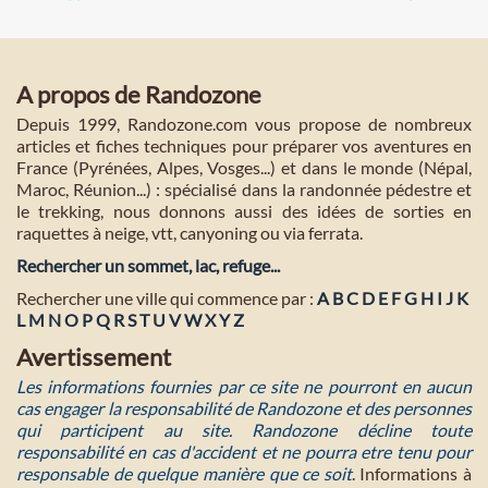
A propos de Randozone
Depuis 1999, Randozone.com vous propose de nombreux
articles et fiches techniques pour préparer vos aventures en
France (Pyrénées, Alpes, Vosges...) et dans le monde (Népal,
Maroc, Réunion...) : spécialisé dans la randonnée pédestre et
le trekking, nous donnons aussi des idées de sorties en
raquettes à neige, vtt, canyoning ou via ferrata.
Rechercher un sommet, lac, refuge...
Rechercher une ville qui commence par :
A
B
C
D
E
F
G
H
I
J
K
L
M
N
O
P
Q
R
S
T
U
V
W
X
Y
Z
Avertissement
Les informations fournies par ce site ne pourront en aucun
cas engager la responsabilité de Randozone et des personnes
qui participent au site. Randozone décline toute
responsabilité en cas d'accident et ne pourra etre tenu pour
responsable de quelque manière que ce soit
. Informations à