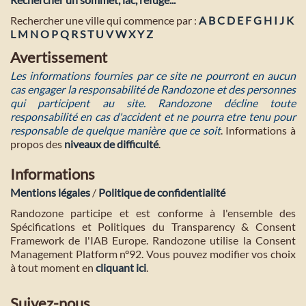
Rechercher une ville qui commence par :
A
B
C
D
E
F
G
H
I
J
K
L
M
N
O
P
Q
R
S
T
U
V
W
X
Y
Z
Avertissement
Les informations fournies par ce site ne pourront en aucun
cas engager la responsabilité de Randozone et des personnes
qui participent au site. Randozone décline toute
responsabilité en cas d'accident et ne pourra etre tenu pour
responsable de quelque manière que ce soit
. Informations à
propos des
niveaux de difficulté
.
Informations
Mentions légales
/
Politique de confidentialité
Randozone participe et est conforme à l'ensemble des
Spécifications et Politiques du Transparency & Consent
Framework de l'IAB Europe. Randozone utilise la Consent
Management Platform n°92. Vous pouvez modifier vos choix
à tout moment en
cliquant ici
.
Suivez-nous