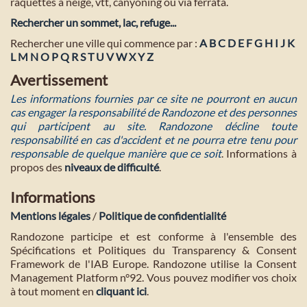
raquettes à neige, vtt, canyoning ou via ferrata.
Rechercher un sommet, lac, refuge...
Rechercher une ville qui commence par :
A
B
C
D
E
F
G
H
I
J
K
L
M
N
O
P
Q
R
S
T
U
V
W
X
Y
Z
Avertissement
Les informations fournies par ce site ne pourront en aucun
cas engager la responsabilité de Randozone et des personnes
qui participent au site. Randozone décline toute
responsabilité en cas d'accident et ne pourra etre tenu pour
responsable de quelque manière que ce soit
. Informations à
propos des
niveaux de difficulté
.
Informations
Mentions légales
/
Politique de confidentialité
Randozone participe et est conforme à l'ensemble des
Spécifications et Politiques du Transparency & Consent
Framework de l'IAB Europe. Randozone utilise la Consent
Management Platform n°92. Vous pouvez modifier vos choix
à tout moment en
cliquant ici
.