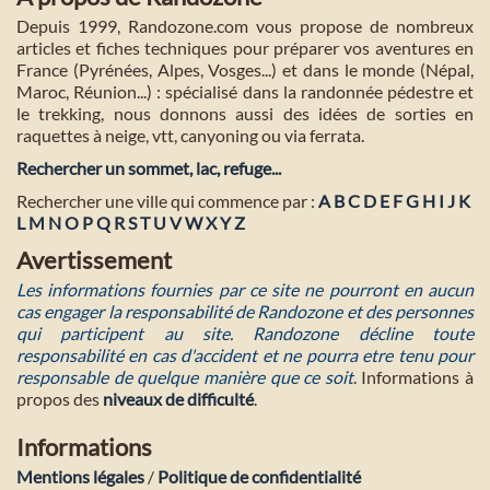
Depuis 1999, Randozone.com vous propose de nombreux
articles et fiches techniques pour préparer vos aventures en
France (Pyrénées, Alpes, Vosges...) et dans le monde (Népal,
Maroc, Réunion...) : spécialisé dans la randonnée pédestre et
le trekking, nous donnons aussi des idées de sorties en
raquettes à neige, vtt, canyoning ou via ferrata.
Rechercher un sommet, lac, refuge...
Rechercher une ville qui commence par :
A
B
C
D
E
F
G
H
I
J
K
L
M
N
O
P
Q
R
S
T
U
V
W
X
Y
Z
Avertissement
Les informations fournies par ce site ne pourront en aucun
cas engager la responsabilité de Randozone et des personnes
qui participent au site. Randozone décline toute
responsabilité en cas d'accident et ne pourra etre tenu pour
responsable de quelque manière que ce soit
. Informations à
propos des
niveaux de difficulté
.
Informations
Mentions légales
/
Politique de confidentialité