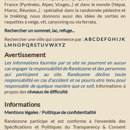
France (Pyrénées, Alpes, Vosges...) et dans le monde (Népal,
Maroc, Réunion...) : spécialisé dans la randonnée pédestre et
le trekking, nous donnons aussi des idées de sorties en
raquettes à neige, vtt, canyoning ou via ferrata.
Rechercher un sommet, lac, refuge...
Rechercher une ville qui commence par :
A
B
C
D
E
F
G
H
I
J
K
L
M
N
O
P
Q
R
S
T
U
V
W
X
Y
Z
Avertissement
Les informations fournies par ce site ne pourront en aucun
cas engager la responsabilité de Randozone et des personnes
qui participent au site. Randozone décline toute
responsabilité en cas d'accident et ne pourra etre tenu pour
responsable de quelque manière que ce soit
. Informations à
propos des
niveaux de difficulté
.
Informations
Mentions légales
/
Politique de confidentialité
Randozone participe et est conforme à l'ensemble des
Spécifications et Politiques du Transparency & Consent