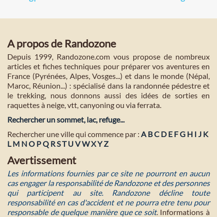
A propos de Randozone
Depuis 1999, Randozone.com vous propose de nombreux
articles et fiches techniques pour préparer vos aventures en
France (Pyrénées, Alpes, Vosges...) et dans le monde (Népal,
Maroc, Réunion...) : spécialisé dans la randonnée pédestre et
le trekking, nous donnons aussi des idées de sorties en
raquettes à neige, vtt, canyoning ou via ferrata.
Rechercher un sommet, lac, refuge...
Rechercher une ville qui commence par :
A
B
C
D
E
F
G
H
I
J
K
L
M
N
O
P
Q
R
S
T
U
V
W
X
Y
Z
Avertissement
Les informations fournies par ce site ne pourront en aucun
cas engager la responsabilité de Randozone et des personnes
qui participent au site. Randozone décline toute
responsabilité en cas d'accident et ne pourra etre tenu pour
responsable de quelque manière que ce soit
. Informations à