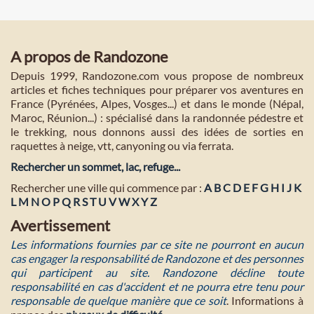
A propos de Randozone
Depuis 1999, Randozone.com vous propose de nombreux
articles et fiches techniques pour préparer vos aventures en
France (Pyrénées, Alpes, Vosges...) et dans le monde (Népal,
Maroc, Réunion...) : spécialisé dans la randonnée pédestre et
le trekking, nous donnons aussi des idées de sorties en
raquettes à neige, vtt, canyoning ou via ferrata.
Rechercher un sommet, lac, refuge...
Rechercher une ville qui commence par :
A
B
C
D
E
F
G
H
I
J
K
L
M
N
O
P
Q
R
S
T
U
V
W
X
Y
Z
Avertissement
Les informations fournies par ce site ne pourront en aucun
cas engager la responsabilité de Randozone et des personnes
qui participent au site. Randozone décline toute
responsabilité en cas d'accident et ne pourra etre tenu pour
responsable de quelque manière que ce soit
. Informations à