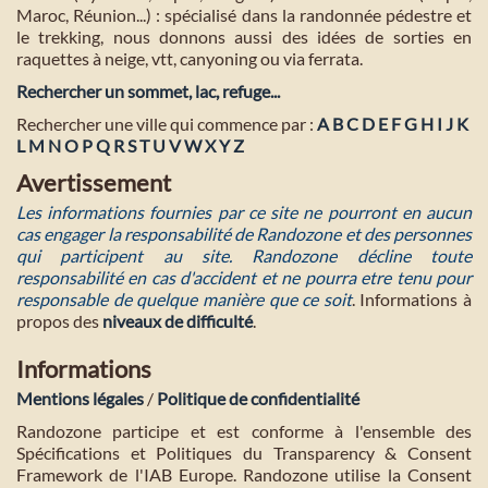
Maroc, Réunion...) : spécialisé dans la randonnée pédestre et
le trekking, nous donnons aussi des idées de sorties en
raquettes à neige, vtt, canyoning ou via ferrata.
Rechercher un sommet, lac, refuge...
Rechercher une ville qui commence par :
A
B
C
D
E
F
G
H
I
J
K
L
M
N
O
P
Q
R
S
T
U
V
W
X
Y
Z
Avertissement
Les informations fournies par ce site ne pourront en aucun
cas engager la responsabilité de Randozone et des personnes
qui participent au site. Randozone décline toute
responsabilité en cas d'accident et ne pourra etre tenu pour
responsable de quelque manière que ce soit
. Informations à
propos des
niveaux de difficulté
.
Informations
Mentions légales
/
Politique de confidentialité
Randozone participe et est conforme à l'ensemble des
Spécifications et Politiques du Transparency & Consent
Framework de l'IAB Europe. Randozone utilise la Consent