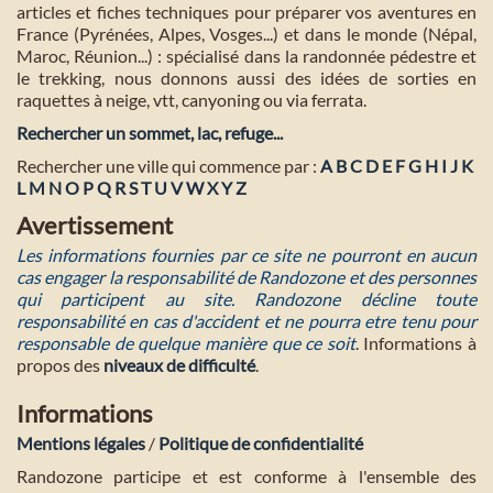
articles et fiches techniques pour préparer vos aventures en
France (Pyrénées, Alpes, Vosges...) et dans le monde (Népal,
Maroc, Réunion...) : spécialisé dans la randonnée pédestre et
le trekking, nous donnons aussi des idées de sorties en
raquettes à neige, vtt, canyoning ou via ferrata.
Rechercher un sommet, lac, refuge...
Rechercher une ville qui commence par :
A
B
C
D
E
F
G
H
I
J
K
L
M
N
O
P
Q
R
S
T
U
V
W
X
Y
Z
Avertissement
Les informations fournies par ce site ne pourront en aucun
cas engager la responsabilité de Randozone et des personnes
qui participent au site. Randozone décline toute
responsabilité en cas d'accident et ne pourra etre tenu pour
responsable de quelque manière que ce soit
. Informations à
propos des
niveaux de difficulté
.
Informations
Mentions légales
/
Politique de confidentialité
Randozone participe et est conforme à l'ensemble des