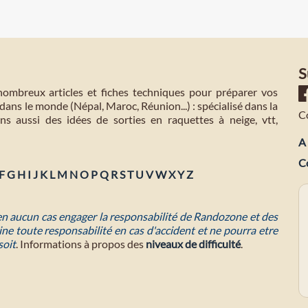
S
mbreux articles et fiches techniques pour préparer vos
dans le monde (Népal, Maroc, Réunion...) : spécialisé dans la
C
s aussi des idées de sorties en raquettes à neige, vtt,
A 
C
F
G
H
I
J
K
L
M
N
O
P
Q
R
S
T
U
V
W
X
Y
Z
 en aucun cas engager la responsabilité de Randozone et des
ne toute responsabilité en cas d'accident et ne pourra etre
soit
. Informations à propos des
niveaux de difficulté
.