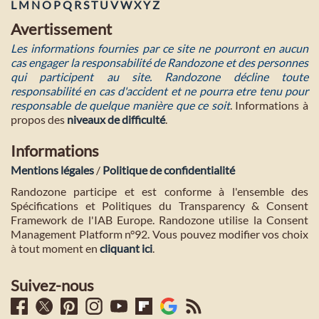
L
M
N
O
P
Q
R
S
T
U
V
W
X
Y
Z
Avertissement
Les informations fournies par ce site ne pourront en aucun
cas engager la responsabilité de Randozone et des personnes
qui participent au site. Randozone décline toute
responsabilité en cas d'accident et ne pourra etre tenu pour
responsable de quelque manière que ce soit
. Informations à
propos des
niveaux de difficulté
.
Informations
Mentions légales
/
Politique de confidentialité
Randozone participe et est conforme à l'ensemble des
Spécifications et Politiques du Transparency & Consent
Framework de l'IAB Europe. Randozone utilise la Consent
Management Platform n°92. Vous pouvez modifier vos choix
à tout moment en
cliquant ici
.
Suivez-nous