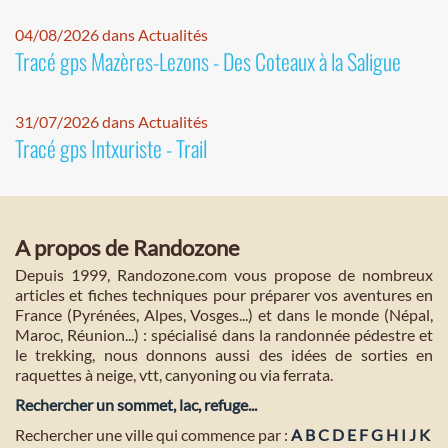
04/08/2026 dans Actualités
Tracé gps Mazères-Lezons - Des Coteaux à la Saligue
31/07/2026 dans Actualités
Tracé gps Intxuriste - Trail
A propos de Randozone
Depuis 1999, Randozone.com vous propose de nombreux
articles et fiches techniques pour préparer vos aventures en
France (Pyrénées, Alpes, Vosges...) et dans le monde (Népal,
Maroc, Réunion...) : spécialisé dans la randonnée pédestre et
le trekking, nous donnons aussi des idées de sorties en
raquettes à neige, vtt, canyoning ou via ferrata.
Rechercher un sommet, lac, refuge...
Rechercher une ville qui commence par :
A
B
C
D
E
F
G
H
I
J
K