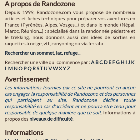
A propos de Randozone
Depuis 1999, Randozone.com vous propose de nombreux
articles et fiches techniques pour préparer vos aventures en
France (Pyrénées, Alpes, Vosges...) et dans le monde (Népal,
Maroc, Réunion...) : spécialisé dans la randonnée pédestre et
le trekking, nous donnons aussi des idées de sorties en
raquettes à neige, vtt, canyoning ou via ferrata.
Rechercher un sommet, lac, refuge...
Rechercher une ville qui commence par :
A
B
C
D
E
F
G
H
I
J
K
L
M
N
O
P
Q
R
S
T
U
V
W
X
Y
Z
Avertissement
Les informations fournies par ce site ne pourront en aucun
cas engager la responsabilité de Randozone et des personnes
qui participent au site. Randozone décline toute
responsabilité en cas d'accident et ne pourra etre tenu pour
responsable de quelque manière que ce soit
. Informations à
propos des
niveaux de difficulté
.
Informations