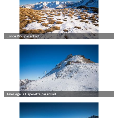
Col de Riou par rokad
Télésiège la Caperette par rokad