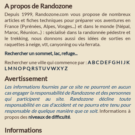
A propos de Randozone
Depuis 1999, Randozone.com vous propose de nombreux
articles et fiches techniques pour préparer vos aventures en
France (Pyrénées, Alpes, Vosges...) et dans le monde (Népal,
Maroc, Réunion...) : spécialisé dans la randonnée pédestre et
le trekking, nous donnons aussi des idées de sorties en
raquettes à neige, vtt, canyoning ou via ferrata.
Rechercher un sommet, lac, refuge...
Rechercher une ville qui commence par :
A
B
C
D
E
F
G
H
I
J
K
L
M
N
O
P
Q
R
S
T
U
V
W
X
Y
Z
Avertissement
Les informations fournies par ce site ne pourront en aucun
cas engager la responsabilité de Randozone et des personnes
qui participent au site. Randozone décline toute
responsabilité en cas d'accident et ne pourra etre tenu pour
responsable de quelque manière que ce soit
. Informations à
propos des
niveaux de difficulté
.
Informations