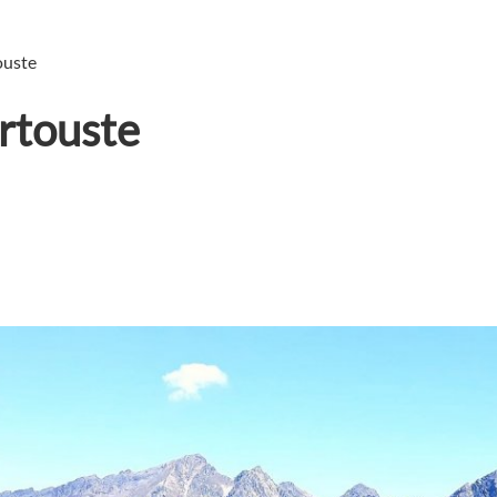
ouste
Artouste