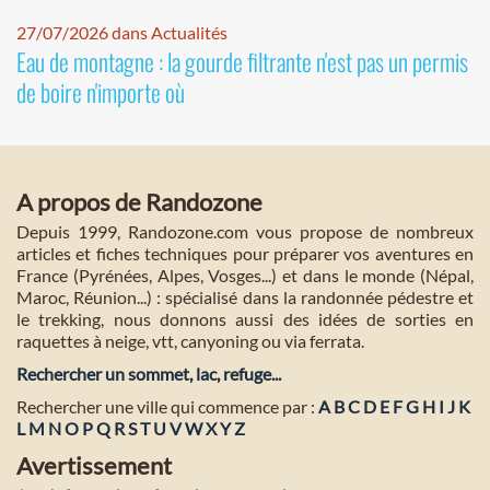
27/07/2026 dans Actualités
Eau de montagne : la gourde filtrante n'est pas un permis
de boire n'importe où
A propos de Randozone
Depuis 1999, Randozone.com vous propose de nombreux
articles et fiches techniques pour préparer vos aventures en
France (Pyrénées, Alpes, Vosges...) et dans le monde (Népal,
Maroc, Réunion...) : spécialisé dans la randonnée pédestre et
le trekking, nous donnons aussi des idées de sorties en
raquettes à neige, vtt, canyoning ou via ferrata.
Rechercher un sommet, lac, refuge...
Rechercher une ville qui commence par :
A
B
C
D
E
F
G
H
I
J
K
L
M
N
O
P
Q
R
S
T
U
V
W
X
Y
Z
Avertissement