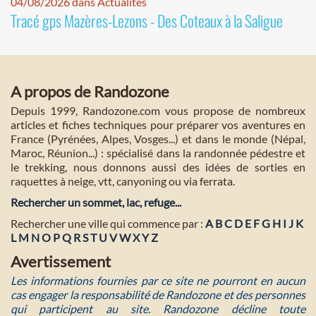
04/08/2026 dans Actualités
Tracé gps Mazères-Lezons - Des Coteaux à la Saligue
A propos de Randozone
Depuis 1999, Randozone.com vous propose de nombreux
articles et fiches techniques pour préparer vos aventures en
France (Pyrénées, Alpes, Vosges...) et dans le monde (Népal,
Maroc, Réunion...) : spécialisé dans la randonnée pédestre et
le trekking, nous donnons aussi des idées de sorties en
raquettes à neige, vtt, canyoning ou via ferrata.
Rechercher un sommet, lac, refuge...
Rechercher une ville qui commence par :
A
B
C
D
E
F
G
H
I
J
K
L
M
N
O
P
Q
R
S
T
U
V
W
X
Y
Z
Avertissement
Les informations fournies par ce site ne pourront en aucun
cas engager la responsabilité de Randozone et des personnes
qui participent au site. Randozone décline toute