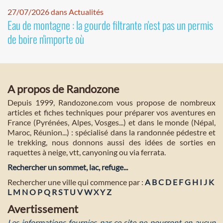
27/07/2026 dans Actualités
Eau de montagne : la gourde filtrante n'est pas un permis
de boire n'importe où
A propos de Randozone
Depuis 1999, Randozone.com vous propose de nombreux
articles et fiches techniques pour préparer vos aventures en
France (Pyrénées, Alpes, Vosges...) et dans le monde (Népal,
Maroc, Réunion...) : spécialisé dans la randonnée pédestre et
le trekking, nous donnons aussi des idées de sorties en
raquettes à neige, vtt, canyoning ou via ferrata.
Rechercher un sommet, lac, refuge...
Rechercher une ville qui commence par :
A
B
C
D
E
F
G
H
I
J
K
L
M
N
O
P
Q
R
S
T
U
V
W
X
Y
Z
Avertissement
Les informations fournies par ce site ne pourront en aucun