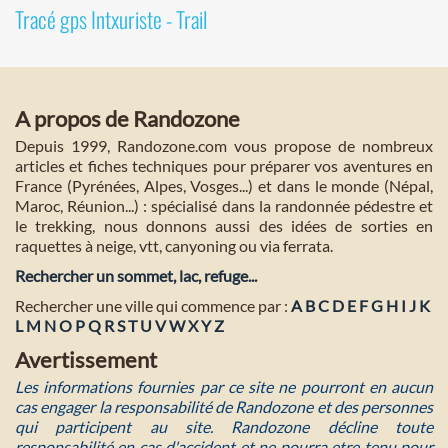
Tracé gps Intxuriste - Trail
A propos de Randozone
Depuis 1999, Randozone.com vous propose de nombreux
articles et fiches techniques pour préparer vos aventures en
France (Pyrénées, Alpes, Vosges...) et dans le monde (Népal,
Maroc, Réunion...) : spécialisé dans la randonnée pédestre et
le trekking, nous donnons aussi des idées de sorties en
raquettes à neige, vtt, canyoning ou via ferrata.
Rechercher un sommet, lac, refuge...
Rechercher une ville qui commence par :
A
B
C
D
E
F
G
H
I
J
K
L
M
N
O
P
Q
R
S
T
U
V
W
X
Y
Z
Avertissement
Les informations fournies par ce site ne pourront en aucun
cas engager la responsabilité de Randozone et des personnes
qui participent au site. Randozone décline toute
responsabilité en cas d'accident et ne pourra etre tenu pour