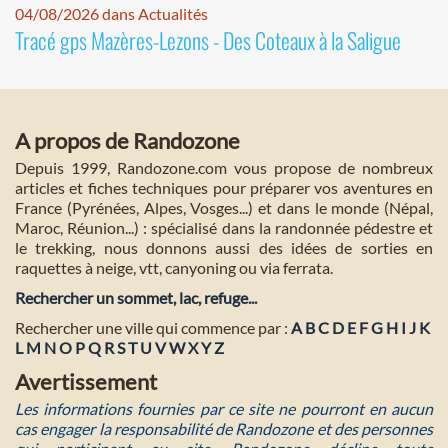
04/08/2026 dans Actualités
Tracé gps Mazères-Lezons - Des Coteaux à la Saligue
A propos de Randozone
Depuis 1999, Randozone.com vous propose de nombreux
articles et fiches techniques pour préparer vos aventures en
France (Pyrénées, Alpes, Vosges...) et dans le monde (Népal,
Maroc, Réunion...) : spécialisé dans la randonnée pédestre et
le trekking, nous donnons aussi des idées de sorties en
raquettes à neige, vtt, canyoning ou via ferrata.
Rechercher un sommet, lac, refuge...
Rechercher une ville qui commence par :
A
B
C
D
E
F
G
H
I
J
K
L
M
N
O
P
Q
R
S
T
U
V
W
X
Y
Z
Avertissement
Les informations fournies par ce site ne pourront en aucun
cas engager la responsabilité de Randozone et des personnes