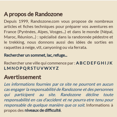
A propos de Randozone
Depuis 1999, Randozone.com vous propose de nombreux
articles et fiches techniques pour préparer vos aventures en
France (Pyrénées, Alpes, Vosges...) et dans le monde (Népal,
Maroc, Réunion...) : spécialisé dans la randonnée pédestre et
le trekking, nous donnons aussi des idées de sorties en
raquettes à neige, vtt, canyoning ou via ferrata.
Rechercher un sommet, lac, refuge...
Rechercher une ville qui commence par :
A
B
C
D
E
F
G
H
I
J
K
L
M
N
O
P
Q
R
S
T
U
V
W
X
Y
Z
Avertissement
Les informations fournies par ce site ne pourront en aucun
cas engager la responsabilité de Randozone et des personnes
qui participent au site. Randozone décline toute
responsabilité en cas d'accident et ne pourra etre tenu pour
responsable de quelque manière que ce soit
. Informations à
propos des
niveaux de difficulté
.