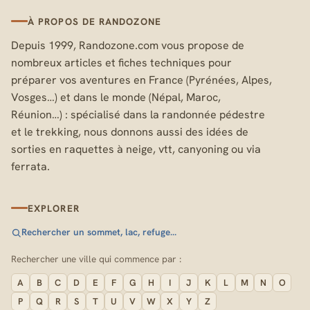
À PROPOS DE RANDOZONE
Depuis 1999, Randozone.com vous propose de
nombreux articles et fiches techniques pour
préparer vos aventures en France (Pyrénées, Alpes,
Vosges…) et dans le monde (Népal, Maroc,
Réunion…) : spécialisé dans la randonnée pédestre
et le trekking, nous donnons aussi des idées de
sorties en raquettes à neige, vtt, canyoning ou via
ferrata.
EXPLORER
Rechercher un sommet, lac, refuge…
Rechercher une ville qui commence par :
A
B
C
D
E
F
G
H
I
J
K
L
M
N
O
P
Q
R
S
T
U
V
W
X
Y
Z