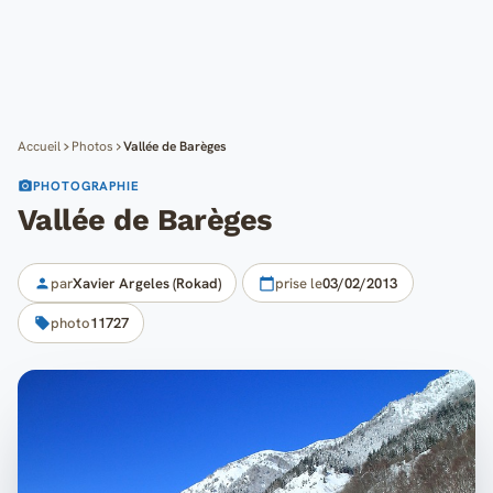
Cartes
Blog
Mon compte
Accueil
Photos
Vallée de Barèges
PHOTOGRAPHIE
Vallée de Barèges
par
Xavier Argeles (Rokad)
prise le
03/02/2013
photo
11727