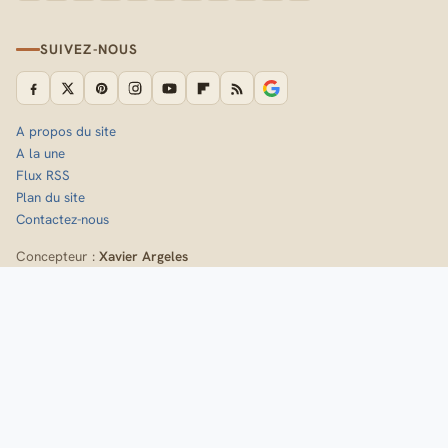
SUIVEZ-NOUS
A propos du site
A la une
Flux RSS
Plan du site
Contactez-nous
Concepteur :
Xavier Argeles
Inscrivez-vous à la newsletter de Randozone
Idées de sorties, nouveaux itinéraires et fiches techniques,
directement dans votre boîte mail.