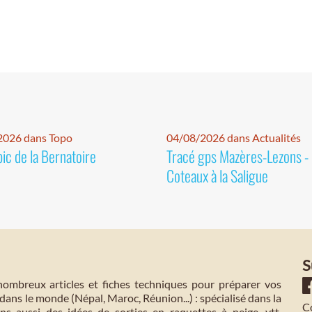
2026 dans Topo
04/08/2026 dans Actualités
pic de la Bernatoire
Tracé gps Mazères-Lezons -
Coteaux à la Saligue
S
mbreux articles et fiches techniques pour préparer vos
dans le monde (Népal, Maroc, Réunion...) : spécialisé dans la
C
s aussi des idées de sorties en raquettes à neige, vtt,