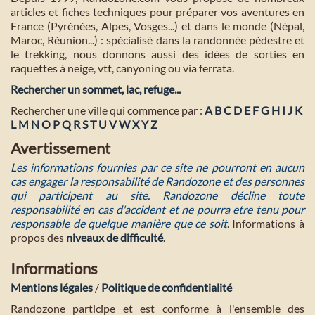
articles et fiches techniques pour préparer vos aventures en
France (Pyrénées, Alpes, Vosges...) et dans le monde (Népal,
Maroc, Réunion...) : spécialisé dans la randonnée pédestre et
le trekking, nous donnons aussi des idées de sorties en
raquettes à neige, vtt, canyoning ou via ferrata.
Rechercher un sommet, lac, refuge...
Rechercher une ville qui commence par :
A
B
C
D
E
F
G
H
I
J
K
L
M
N
O
P
Q
R
S
T
U
V
W
X
Y
Z
Avertissement
Les informations fournies par ce site ne pourront en aucun
cas engager la responsabilité de Randozone et des personnes
qui participent au site. Randozone décline toute
responsabilité en cas d'accident et ne pourra etre tenu pour
responsable de quelque manière que ce soit
. Informations à
propos des
niveaux de difficulté
.
Informations
Mentions légales
/
Politique de confidentialité
Randozone participe et est conforme à l'ensemble des