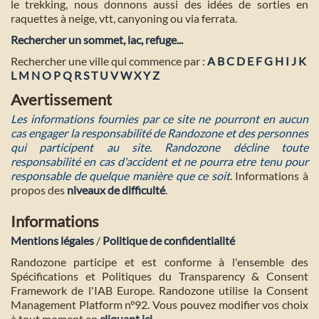
le trekking, nous donnons aussi des idées de sorties en
raquettes à neige, vtt, canyoning ou via ferrata.
Rechercher un sommet, lac, refuge...
Rechercher une ville qui commence par :
A
B
C
D
E
F
G
H
I
J
K
L
M
N
O
P
Q
R
S
T
U
V
W
X
Y
Z
Avertissement
Les informations fournies par ce site ne pourront en aucun
cas engager la responsabilité de Randozone et des personnes
qui participent au site. Randozone décline toute
responsabilité en cas d'accident et ne pourra etre tenu pour
responsable de quelque manière que ce soit
. Informations à
propos des
niveaux de difficulté
.
Informations
Mentions légales
/
Politique de confidentialité
Randozone participe et est conforme à l'ensemble des
Spécifications et Politiques du Transparency & Consent
Framework de l'IAB Europe. Randozone utilise la Consent
Management Platform n°92. Vous pouvez modifier vos choix
à tout moment en
cliquant ici
.