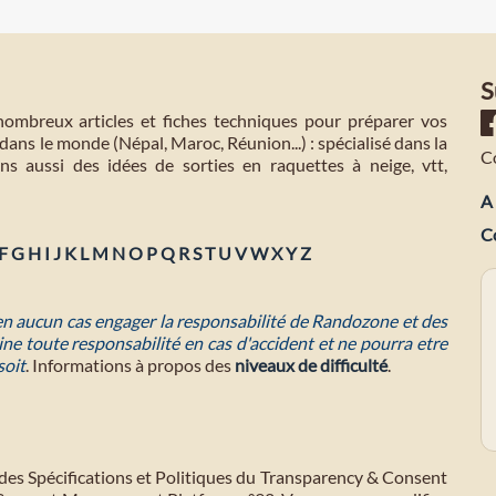
S
mbreux articles et fiches techniques pour préparer vos
dans le monde (Népal, Maroc, Réunion...) : spécialisé dans la
C
s aussi des idées de sorties en raquettes à neige, vtt,
A 
C
F
G
H
I
J
K
L
M
N
O
P
Q
R
S
T
U
V
W
X
Y
Z
 en aucun cas engager la responsabilité de Randozone et des
ne toute responsabilité en cas d'accident et ne pourra etre
soit
. Informations à propos des
niveaux de difficulté
.
des Spécifications et Politiques du Transparency & Consent