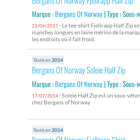
Bergans Of Norway Fjellrapp Half Zip
Marque :
Bergans Of Norway
| Type : Sous-
- Le tee-shirt Fjellrapp Half Zip 
22/06/2015
manches longues en laine mérino de la marq
les endroits où il fait froid.
Testé en
2014
Bergans Of Norway Soleie Half Zip
Marque :
Bergans Of Norway
| Type : Sous-
- Soleie Half Zip est un sous-vê
17/07/2014
chez Bergans of Norway
Testé en
2014
Bergans Of Norway Fjellrapp Shirt