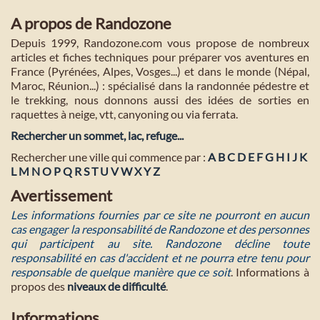
A propos de Randozone
Depuis 1999, Randozone.com vous propose de nombreux
articles et fiches techniques pour préparer vos aventures en
France (Pyrénées, Alpes, Vosges...) et dans le monde (Népal,
Maroc, Réunion...) : spécialisé dans la randonnée pédestre et
le trekking, nous donnons aussi des idées de sorties en
raquettes à neige, vtt, canyoning ou via ferrata.
Rechercher un sommet, lac, refuge...
Rechercher une ville qui commence par :
A
B
C
D
E
F
G
H
I
J
K
L
M
N
O
P
Q
R
S
T
U
V
W
X
Y
Z
Avertissement
Les informations fournies par ce site ne pourront en aucun
cas engager la responsabilité de Randozone et des personnes
qui participent au site. Randozone décline toute
responsabilité en cas d'accident et ne pourra etre tenu pour
responsable de quelque manière que ce soit
. Informations à
propos des
niveaux de difficulté
.
Informations