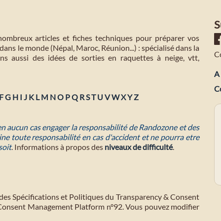
S
mbreux articles et fiches techniques pour préparer vos
dans le monde (Népal, Maroc, Réunion...) : spécialisé dans la
C
s aussi des idées de sorties en raquettes à neige, vtt,
A 
C
F
G
H
I
J
K
L
M
N
O
P
Q
R
S
T
U
V
W
X
Y
Z
 en aucun cas engager la responsabilité de Randozone et des
ne toute responsabilité en cas d'accident et ne pourra etre
soit
. Informations à propos des
niveaux de difficulté
.
des Spécifications et Politiques du Transparency & Consent
 Consent Management Platform n°92. Vous pouvez modifier