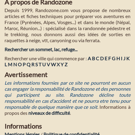
A propos de Randozone
Depuis 1999, Randozone.com vous propose de nombreux
articles et fiches techniques pour préparer vos aventures en
France (Pyrénées, Alpes, Vosges...) et dans le monde (Népal,
Maroc, Réunion...) : spécialisé dans la randonnée pédestre et
le trekking, nous donnons aussi des idées de sorties en
raquettes à neige, vtt, canyoning ou via ferrata.
Rechercher un sommet, lac, refuge...
Rechercher une ville qui commence par :
A
B
C
D
E
F
G
H
I
J
K
L
M
N
O
P
Q
R
S
T
U
V
W
X
Y
Z
Avertissement
Les informations fournies par ce site ne pourront en aucun
cas engager la responsabilité de Randozone et des personnes
qui participent au site. Randozone décline toute
responsabilité en cas d'accident et ne pourra etre tenu pour
responsable de quelque manière que ce soit
. Informations à
propos des
niveaux de difficulté
.
Informations
Mentions légales
/
Politique de confidentialité