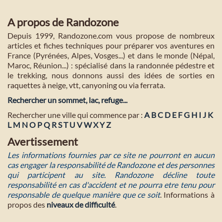
A propos de Randozone
Depuis 1999, Randozone.com vous propose de nombreux
articles et fiches techniques pour préparer vos aventures en
France (Pyrénées, Alpes, Vosges...) et dans le monde (Népal,
Maroc, Réunion...) : spécialisé dans la randonnée pédestre et
le trekking, nous donnons aussi des idées de sorties en
raquettes à neige, vtt, canyoning ou via ferrata.
Rechercher un sommet, lac, refuge...
Rechercher une ville qui commence par :
A
B
C
D
E
F
G
H
I
J
K
L
M
N
O
P
Q
R
S
T
U
V
W
X
Y
Z
Avertissement
Les informations fournies par ce site ne pourront en aucun
cas engager la responsabilité de Randozone et des personnes
qui participent au site. Randozone décline toute
responsabilité en cas d'accident et ne pourra etre tenu pour
responsable de quelque manière que ce soit
. Informations à
propos des
niveaux de difficulté
.