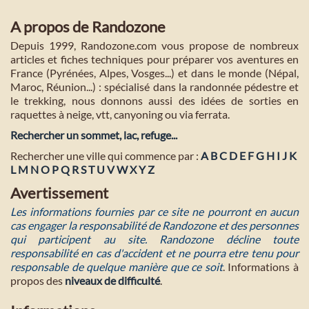
A propos de Randozone
Depuis 1999, Randozone.com vous propose de nombreux
articles et fiches techniques pour préparer vos aventures en
France (Pyrénées, Alpes, Vosges...) et dans le monde (Népal,
Maroc, Réunion...) : spécialisé dans la randonnée pédestre et
le trekking, nous donnons aussi des idées de sorties en
raquettes à neige, vtt, canyoning ou via ferrata.
Rechercher un sommet, lac, refuge...
Rechercher une ville qui commence par :
A
B
C
D
E
F
G
H
I
J
K
L
M
N
O
P
Q
R
S
T
U
V
W
X
Y
Z
Avertissement
Les informations fournies par ce site ne pourront en aucun
cas engager la responsabilité de Randozone et des personnes
qui participent au site. Randozone décline toute
responsabilité en cas d'accident et ne pourra etre tenu pour
responsable de quelque manière que ce soit
. Informations à
propos des
niveaux de difficulté
.