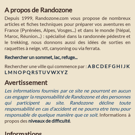
A propos de Randozone
Depuis 1999, Randozone.com vous propose de nombreux
articles et fiches techniques pour préparer vos aventures en
France (Pyrénées, Alpes, Vosges...) et dans le monde (Népal,
Maroc, Réunion...) : spécialisé dans la randonnée pédestre et
le trekking, nous donnons aussi des idées de sorties en
raquettes à neige, vtt, canyoning ou via ferrata.
Rechercher un sommet, lac, refuge...
Rechercher une ville qui commence par :
A
B
C
D
E
F
G
H
I
J
K
L
M
N
O
P
Q
R
S
T
U
V
W
X
Y
Z
Avertissement
Les informations fournies par ce site ne pourront en aucun
cas engager la responsabilité de Randozone et des personnes
qui participent au site. Randozone décline toute
responsabilité en cas d'accident et ne pourra etre tenu pour
responsable de quelque manière que ce soit
. Informations à
propos des
niveaux de difficulté
.
Informations