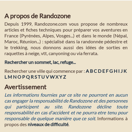
A propos de Randozone
Depuis 1999, Randozone.com vous propose de nombreux
articles et fiches techniques pour préparer vos aventures en
France (Pyrénées, Alpes, Vosges...) et dans le monde (Népal,
Maroc, Réunion...) : spécialisé dans la randonnée pédestre et
le trekking, nous donnons aussi des idées de sorties en
raquettes à neige, vtt, canyoning ou via ferrata.
Rechercher un sommet, lac, refuge...
Rechercher une ville qui commence par :
A
B
C
D
E
F
G
H
I
J
K
L
M
N
O
P
Q
R
S
T
U
V
W
X
Y
Z
Avertissement
Les informations fournies par ce site ne pourront en aucun
cas engager la responsabilité de Randozone et des personnes
qui participent au site. Randozone décline toute
responsabilité en cas d'accident et ne pourra etre tenu pour
responsable de quelque manière que ce soit
. Informations à
propos des
niveaux de difficulté
.